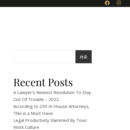
料金 / 施設案内
おすすめスポット
検索
Recent Posts
A Lawyer’s Newest Resolution To Stay
Out Of Trouble – 2022
According to 250 In-House Attorneys,
This is a Must Have
Legal Productivity Slammed By Toxic
Work Culture