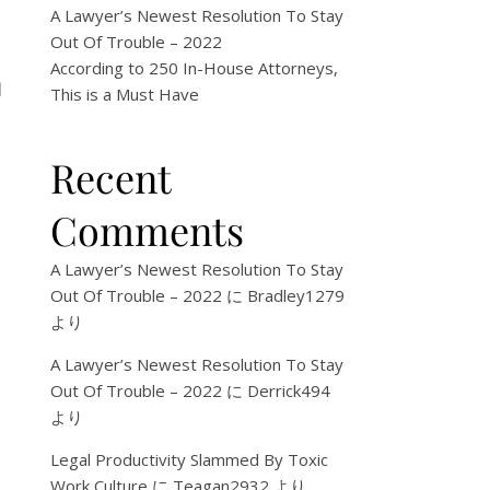
A Lawyer’s Newest Resolution To Stay
Out Of Trouble – 2022
According to 250 In-House Attorneys,
欄
This is a Must Have
Recent
Comments
A Lawyer’s Newest Resolution To Stay
Out Of Trouble – 2022
に
Bradley1279
より
A Lawyer’s Newest Resolution To Stay
Out Of Trouble – 2022
に
Derrick494
より
Legal Productivity Slammed By Toxic
Work Culture
に
Teagan2932
より