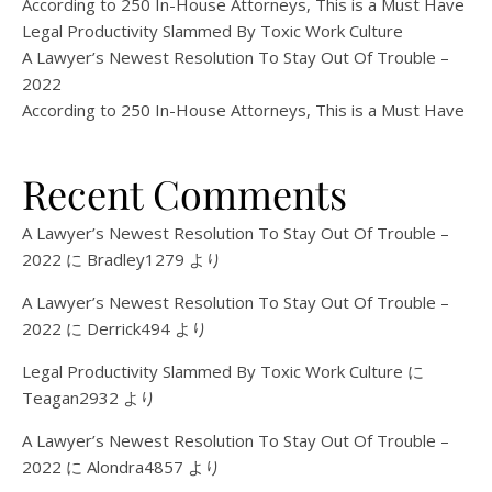
According to 250 In-House Attorneys, This is a Must Have
Legal Productivity Slammed By Toxic Work Culture
A Lawyer’s Newest Resolution To Stay Out Of Trouble –
2022
According to 250 In-House Attorneys, This is a Must Have
Recent Comments
A Lawyer’s Newest Resolution To Stay Out Of Trouble –
2022
に
Bradley1279
より
A Lawyer’s Newest Resolution To Stay Out Of Trouble –
2022
に
Derrick494
より
Legal Productivity Slammed By Toxic Work Culture
に
Teagan2932
より
A Lawyer’s Newest Resolution To Stay Out Of Trouble –
2022
に
Alondra4857
より