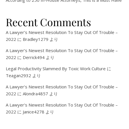
According to 250 In-House Attorneys, This is a Must Have
Recent Comments
A Lawyer’s Newest Resolution To Stay Out Of Trouble –
2022
に
Bradley1279
より
A Lawyer’s Newest Resolution To Stay Out Of Trouble –
2022
に
Derrick494
より
Legal Productivity Slammed By Toxic Work Culture
に
Teagan2932
より
A Lawyer’s Newest Resolution To Stay Out Of Trouble –
2022
に
Alondra4857
より
A Lawyer’s Newest Resolution To Stay Out Of Trouble –
2022
に
Janice4278
より