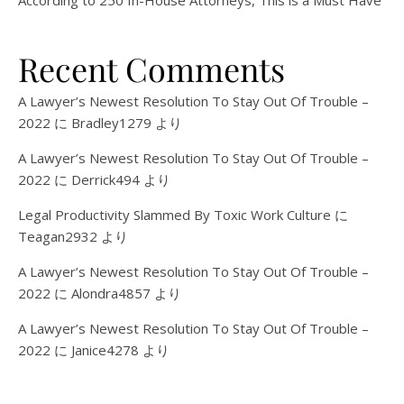
According to 250 In-House Attorneys, This is a Must Have
Recent Comments
A Lawyer’s Newest Resolution To Stay Out Of Trouble –
2022
に
Bradley1279
より
A Lawyer’s Newest Resolution To Stay Out Of Trouble –
2022
に
Derrick494
より
Legal Productivity Slammed By Toxic Work Culture
に
Teagan2932
より
A Lawyer’s Newest Resolution To Stay Out Of Trouble –
2022
に
Alondra4857
より
A Lawyer’s Newest Resolution To Stay Out Of Trouble –
2022
に
Janice4278
より