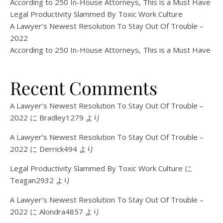
According to 250 In-House Attorneys, This is a Must Have
Legal Productivity Slammed By Toxic Work Culture
A Lawyer’s Newest Resolution To Stay Out Of Trouble –
2022
According to 250 In-House Attorneys, This is a Must Have
Recent Comments
A Lawyer’s Newest Resolution To Stay Out Of Trouble –
2022
に
Bradley1279
より
A Lawyer’s Newest Resolution To Stay Out Of Trouble –
2022
に
Derrick494
より
Legal Productivity Slammed By Toxic Work Culture
に
Teagan2932
より
A Lawyer’s Newest Resolution To Stay Out Of Trouble –
2022
に
Alondra4857
より