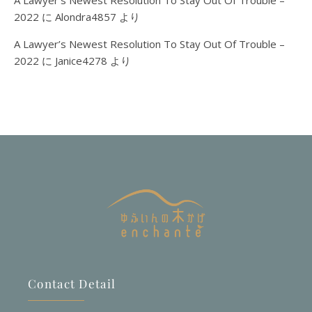
A Lawyer’s Newest Resolution To Stay Out Of Trouble –
2022
に
Alondra4857
より
A Lawyer’s Newest Resolution To Stay Out Of Trouble –
2022
に
Janice4278
より
Contact Detail