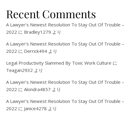
Recent Comments
A Lawyer’s Newest Resolution To Stay Out Of Trouble –
2022
に
Bradley1279
より
A Lawyer’s Newest Resolution To Stay Out Of Trouble –
2022
に
Derrick494
より
Legal Productivity Slammed By Toxic Work Culture
に
Teagan2932
より
A Lawyer’s Newest Resolution To Stay Out Of Trouble –
2022
に
Alondra4857
より
A Lawyer’s Newest Resolution To Stay Out Of Trouble –
2022
に
Janice4278
より