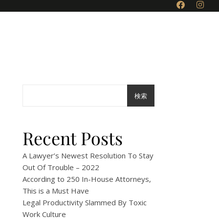
料金 / 施設案内
おすすめスポット
検索
Recent Posts
A Lawyer’s Newest Resolution To Stay
Out Of Trouble – 2022
According to 250 In-House Attorneys,
This is a Must Have
Legal Productivity Slammed By Toxic
Work Culture