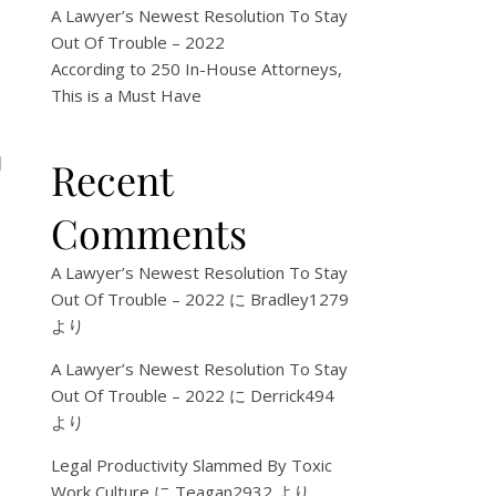
A Lawyer’s Newest Resolution To Stay
Out Of Trouble – 2022
According to 250 In-House Attorneys,
This is a Must Have
欄
Recent
Comments
A Lawyer’s Newest Resolution To Stay
Out Of Trouble – 2022
に
Bradley1279
より
A Lawyer’s Newest Resolution To Stay
Out Of Trouble – 2022
に
Derrick494
より
Legal Productivity Slammed By Toxic
Work Culture
に
Teagan2932
より